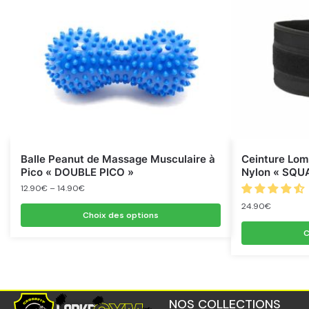
Balle Peanut de Massage Musculaire à
Ceinture Lom
Pico « DOUBLE PICO »
Nylon « SQU
12.90
€
–
14.90
€
24.90
€
Choix des options
C
NOS COLLECTIONS