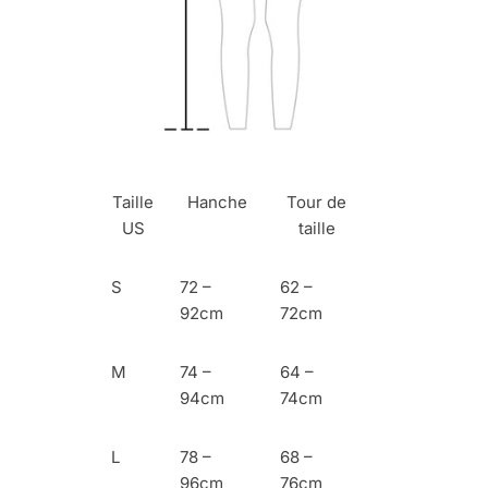
Taille
Hanche
Tour de
US
taille
S
72 –
62 –
92cm
72cm
M
74 –
64 –
94cm
74cm
L
78 –
68 –
96cm
76cm