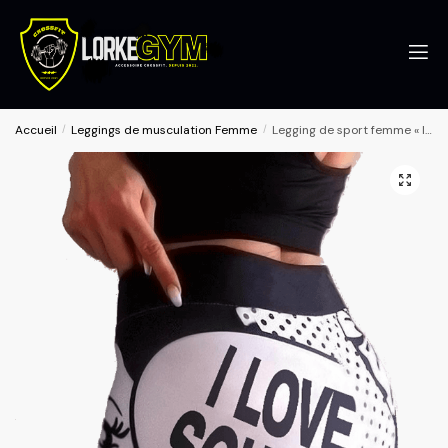
Accueil
/
Leggings de musculation Femme
/
Legging de sport femme « I LOVE SQUAT »